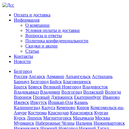
Оплата и доставка
Информация
О компании
Условия оплаты и доставки
Вопросы и ответы
Политика конфиденциальности
Скидки и акции
Статьи
Контакты
Новости
Белгород
Россия
Ангарск
Армавир
Архангельск
Астрахань
Барнаул
Белгород
Бийск
Благовещенск
Братск
Брянск
Великий Новгород
Владивосток
Владикавказ
Владимир
Волгоград
Волжский
Вологда
Воронеж
Грозный
Дзержинск
Екатеринбург
Иваново
Ижевск
Иркутск
Йошкар-Ола
Казань
Калининград
Калуга
Кемерово
Киров
Комсомольск-на-
Амуре
Кострома
Краснодар
Красноярск
Курган
Курск
Липецк
Магнитогорск
Махачкала
Москва
Мурманск
Набережные Челны
Нальчик
Нижневартовск
Нижнекамск
Нижний Новгород
Нижний Тагил