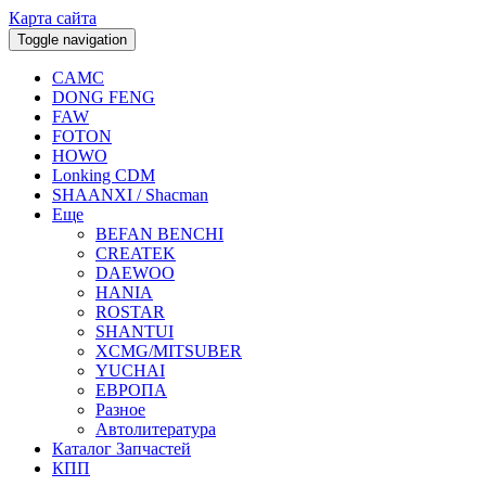
Карта сайта
Toggle navigation
CAMC
DONG FENG
FAW
FOTON
HOWO
Lonking CDM
SHAANXI / Shacman
Еще
BEFAN BENCHI
CREATEK
DAEWOO
HANIA
ROSTAR
SHANTUI
XCMG/MITSUBER
YUCHAI
ЕВРОПА
Разное
Aвтолитература
Каталог Запчастей
КПП