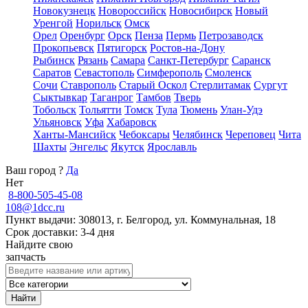
Новокузнецк
Новороссийск
Новосибирск
Новый
Уренгой
Норильск
Омск
Орел
Оренбург
Орск
Пенза
Пермь
Петрозаводск
Прокопьевск
Пятигорск
Ростов-на-Дону
Рыбинск
Рязань
Самара
Санкт-Петербург
Саранск
Саратов
Севастополь
Симферополь
Смоленск
Сочи
Ставрополь
Старый Оскол
Стерлитамак
Сургут
Сыктывкар
Таганрог
Тамбов
Тверь
Тобольск
Тольятти
Томск
Тула
Тюмень
Улан-Удэ
Ульяновск
Уфа
Хабаровск
Ханты-Мансийск
Чебоксары
Челябинск
Череповец
Чита
Шахты
Энгельс
Якутск
Ярославль
Ваш город
?
Да
Нет
8-800-505-45-08
108@1dcc.ru
Пункт выдачи: 308013, г. Белгород, ул. Коммунальная, 18
Срок доставки: 3-4 дня
Найдите свою
запчасть